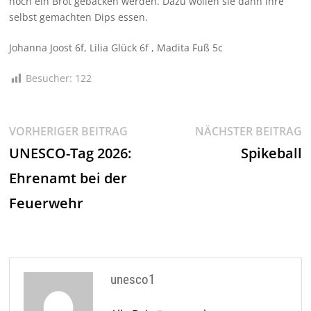
noch ein Brot gebacken werden. Dazu wollen sie dann ihre
selbst gemachten Dips essen.
Johanna Joost 6f, Lilia Glück 6f , Madita Fuß 5c
Besucher:
122
Beitragsnavigation
Vorheriger
N
VORHERIGER BEITRAG
NÄCHSTER BEITRAG
Beitrag:
Be
UNESCO-Tag 2026:
Spikeball
Ehrenamt bei der
Feuerwehr
unesco1