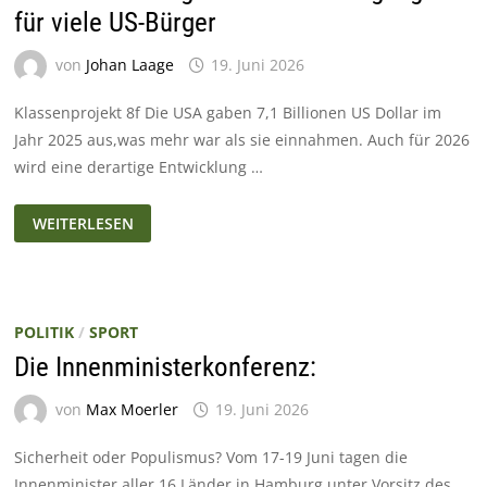
für viele US-Bürger
von
Johan Laage
19. Juni 2026
Klassenprojekt 8f Die USA gaben 7,1 Billionen US Dollar im
Jahr 2025 aus,was mehr war als sie einnahmen. Auch für 2026
wird eine derartige Entwicklung …
USA:
WEITERLESEN
IMMER
MEHR
GELD
FÜR
DAS
MILITÄR,
IMMER
POLITIK
/
SPORT
SCHWIERIGERE
LEBENSBEDINGUNGEN
Die Innenministerkonferenz:
FÜR
VIELE
US-
von
Max Moerler
19. Juni 2026
BÜRGER
Sicherheit oder Populismus? Vom 17-19 Juni tagen die
Innenminister aller 16 Länder in Hamburg unter Vorsitz des