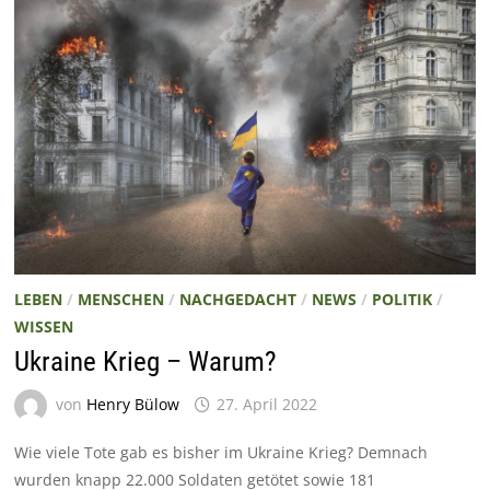
LEBEN
/
MENSCHEN
/
NACHGEDACHT
/
NEWS
/
POLITIK
/
WISSEN
Ukraine Krieg – Warum?
von
Henry Bülow
27. April 2022
Wie viele Tote gab es bisher im Ukraine Krieg? Demnach
wurden knapp 22.000 Soldaten getötet sowie 181