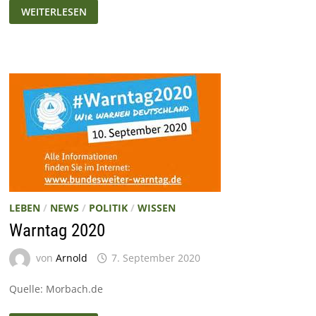
EINE
WEITERLESEN
FRIEDENSAKTION
VOM
GYMNASIUM
GROOTMOOR
LEBEN
/
NEWS
/
POLITIK
/
WISSEN
Warntag 2020
von
Arnold
7. September 2020
Quelle: Morbach.de