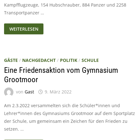
Kampfflugzeuge, 154 Hubschrauber, 884 Panzer und 2258
Transportpanzer …
UKRAINE
WEITERLESEN
KRIEG
–
WARUM?
GÄSTE
/
NACHGEDACHT
/
POLITIK
/
SCHULE
Eine Friedensaktion vom Gymnasium
Grootmoor
von
Gast
9. März 2022
Am 2.3.2022 versammelten sich die Schüler*innen und
Lehrer*innen des Gymnasiums Grootmoor auf dem Sportplatz
der Schule, um gemeinsam ein Zeichen für den Frieden zu
setzen. …