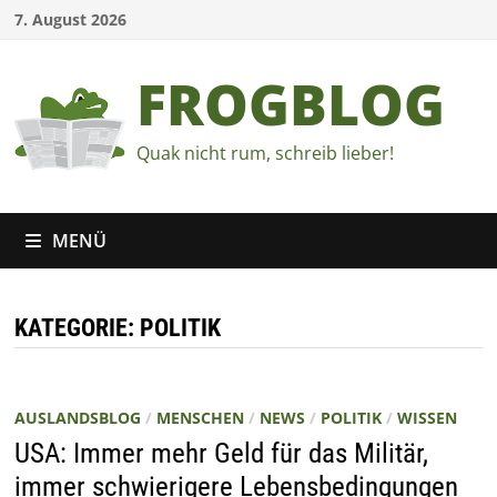
Zum
7. August 2026
Inhalt
springen
FROGBLOG
Quak nicht rum, schreib lieber!
MENÜ
KATEGORIE:
POLITIK
AUSLANDSBLOG
/
MENSCHEN
/
NEWS
/
POLITIK
/
WISSEN
USA: Immer mehr Geld für das Militär,
immer schwierigere Lebensbedingungen