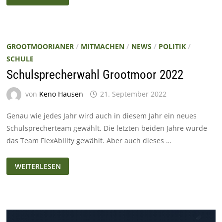
ZUKUNFTSENTSCHEID
2025
GROOTMOORIANER
/
MITMACHEN
/
NEWS
/
POLITIK
/
SCHULE
Schulsprecherwahl Grootmoor 2022
von
Keno Hausen
21. September 2022
Genau wie jedes Jahr wird auch in diesem Jahr ein neues
Schulsprecherteam gewählt. Die letzten beiden Jahre wurde
das Team FlexAbility gewählt. Aber auch dieses …
SCHULSPRECHERWAHL
WEITERLESEN
GROOTMOOR
2022