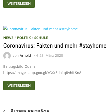
WARNTAG
WEITERLESEN
2020
NEWS
/
POLITIK
/
SCHULE
Coronavirus: Fakten und mehr #stayhome
von
Arnold
23. März 2020
Beitragsbild Quelle:
https://images.app.goo.gl/YGXx3da1qRvhiLSn8
CORONAVIRUS:
WEITERLESEN
FAKTEN
UND
MEHR
#STAYHOME
Beitragsnavigation
ÄLTERE BEITRÄGE