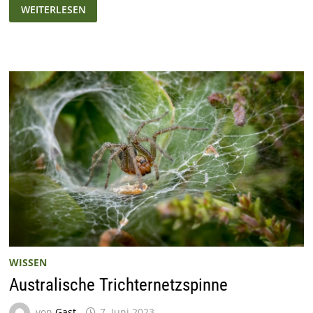
DER
WEITERLESEN
NATIONALVOGEL
DER
USA
WISSEN
Australische Trichternetzspinne
von
Gast
7. Juni 2023