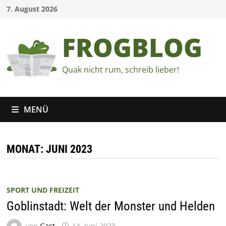
Zum
7. August 2026
Inhalt
springen
FROGBLOG
Quak nicht rum, schreib lieber!
MENÜ
MONAT:
JUNI 2023
SPORT UND FREIZEIT
Goblinstadt: Welt der Monster und Helden
von
Gast
14. Juni 2023