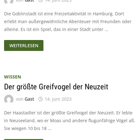
Die Goblinstadt ist eine Freizeitaktivität in Hamburg. Dort
erlebt man außergewöhnliche Abenteuer mit Freunden oder
alleine. Es ist ein Spiel, das in einer Stadt unter …
GOBLINSTADT:
WEITERLESEN
WELT
DER
MONSTER
UND
HELDEN
WISSEN
Der größte Greifvogel der Neuzeit
von
Gast
14. Juni 2023
Der Haastadler ist der größte Greifvogel der Neuzeit. Er lebte
in Neuseeland, wo er Moas und andere flugunfähige Vögel aß.
Sie wiegen 10 bis 18 …