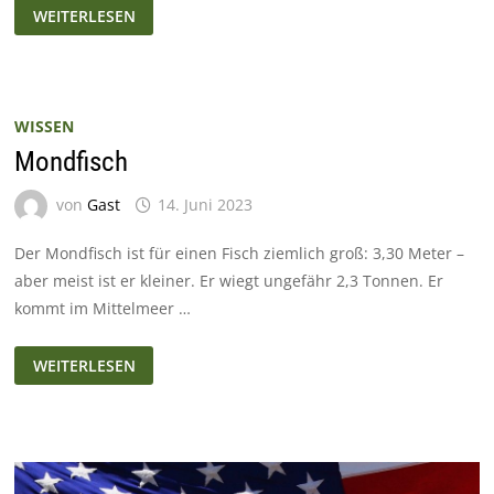
DER
WEITERLESEN
GRÖSSTE G
REIFVOGEL D
ER N
EUZEIT
WISSEN
Mondfisch
von
Gast
14. Juni 2023
Der Mondfisch ist für einen Fisch ziemlich groß: 3,30 Meter –
aber meist ist er kleiner. Er wiegt ungefähr 2,3 Tonnen. Er
kommt im Mittelmeer …
MONDFISCH
WEITERLESEN