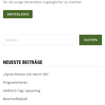
für die junge Generation zugänglicher zu machen
CSU-
WEITERLESEN
YOUTUBER?
–
CSYOU!
(KOMMENTAR)
Suchen
nach:
NEUESTE BEITRÄGE
„Hyrox-Fitness mit Herrn Ott“
Programmieren
UNESCO-Tag: Upcycling
Beachvolleyball