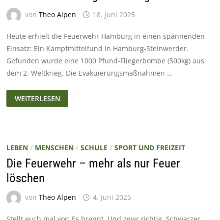
von
Theo Alpen
18. Juni 2025
Heute erhielt die Feuerwehr Hamburg in einen spannenden
Einsatz: Ein Kampfmittelfund in Hamburg-Steinwerder.
Gefunden wurde eine 1000 Pfund-Fliegerbombe (500kg) aus
dem 2. Weltkrieg. Die Evakuierungsmaßnahmen …
KAMPFMITTELFUND
WEITERLESEN
IN
HAMBURG-
STEINWERDER
–
1000
PFUND-
FLIEGERBOMBE
LEBEN
/
MENSCHEN
/
SCHULE
/
SPORT UND FREIZEIT
GEFUNDEN
Die Feuerwehr – mehr als nur Feuer
löschen
von
Theo Alpen
4. Juni 2025
Stellt euch mal vor: Es brennt. Und zwar richtig. Schwarzer