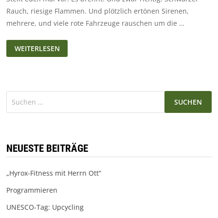
Rauch, riesige Flammen. Und plötzlich ertönen Sirenen,
mehrere, und viele rote Fahrzeuge rauschen um die …
DIE
WEITERLESEN
FEUERWEHR
–
MEHR
ALS
NUR
FEUER
LÖSCHEN
Suchen
nach:
NEUESTE BEITRÄGE
„Hyrox-Fitness mit Herrn Ott“
Programmieren
UNESCO-Tag: Upcycling