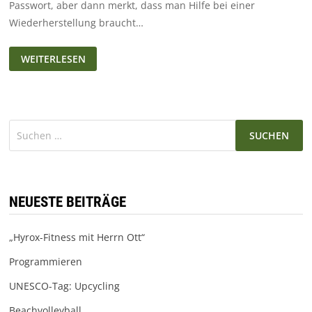
Passwort, aber dann merkt, dass man Hilfe bei einer
Wiederherstellung braucht…
BEI
WEITERLESEN
DER
ERSTELLUNG
EINES
SICHEREN
PASSWORTES.
UM
HILFE
Suchen
BITTEND
BEI
nach:
DER
WIEDERHERSTELLUNG…
NEUESTE BEITRÄGE
„Hyrox-Fitness mit Herrn Ott“
Programmieren
UNESCO-Tag: Upcycling
Beachvolleyball