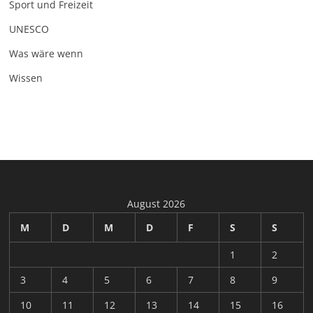
Sport und Freizeit
UNESCO
Was wäre wenn
Wissen
August 2026
M
D
M
D
F
S
S
1
2
3
4
5
6
7
8
9
10
11
12
13
14
15
16