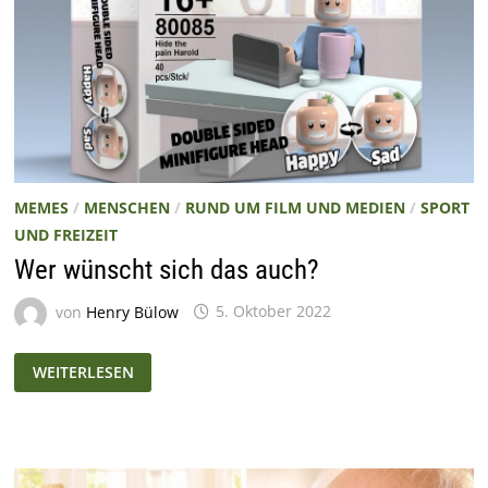
MEMES
/
MENSCHEN
/
RUND UM FILM UND MEDIEN
/
SPORT
UND FREIZEIT
Wer wünscht sich das auch?
von
Henry Bülow
5. Oktober 2022
WER
WEITERLESEN
WÜNSCHT
SICH
DAS
AUCH?