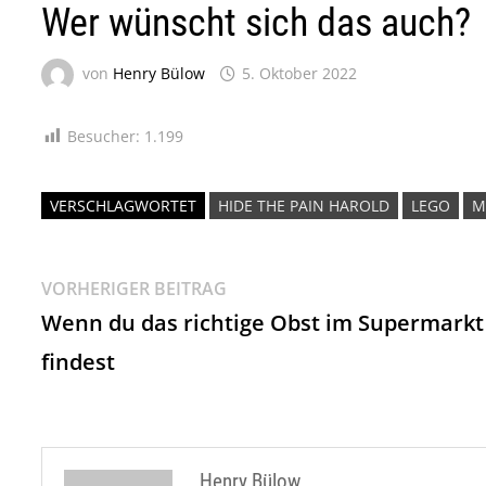
Wer wünscht sich das auch?
von
Henry Bülow
5. Oktober 2022
Besucher:
1.199
VERSCHLAGWORTET
HIDE THE PAIN HAROLD
LEGO
M
Beitragsnavigation
Vorheriger
VORHERIGER BEITRAG
Beitrag:
Wenn du das richtige Obst im Supermarkt
findest
Henry Bülow