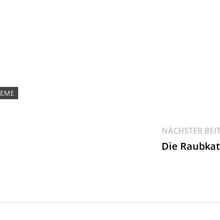
EME
NÄCHSTER BEI
Die Raubka