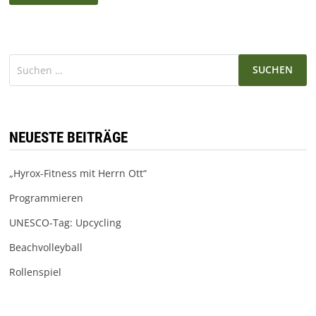
ZEIT
DER
VERHEERUNG
(REVIEW/KRITIK)
Suchen
nach:
NEUESTE BEITRÄGE
„Hyrox-Fitness mit Herrn Ott“
Programmieren
UNESCO-Tag: Upcycling
Beachvolleyball
Rollenspiel