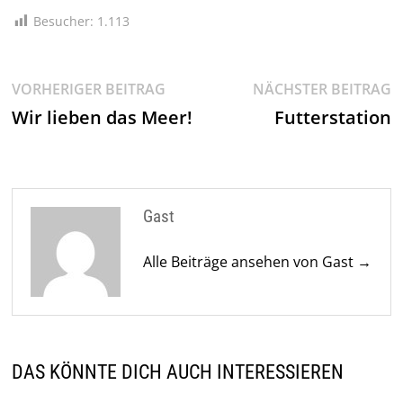
Besucher:
1.113
Beitragsnavigation
Vorheriger
N
VORHERIGER BEITRAG
NÄCHSTER BEITRAG
Beitrag:
Be
Wir lieben das Meer!
Futterstation
Gast
Alle Beiträge ansehen von Gast →
DAS KÖNNTE DICH AUCH INTERESSIEREN