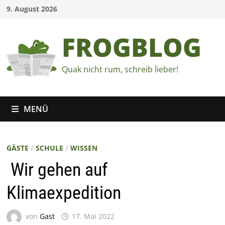
Zum
9. August 2026
Inhalt
springen
FROGBLOG
Quak nicht rum, schreib lieber!
MENÜ
GÄSTE
/
SCHULE
/
WISSEN
Wir gehen auf
Klimaexpedition
von
Gast
17. Mai 2022