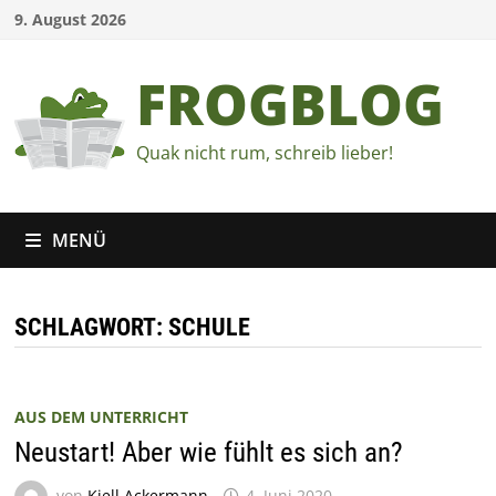
Zum
9. August 2026
Inhalt
springen
FROGBLOG
Quak nicht rum, schreib lieber!
MENÜ
SCHLAGWORT:
SCHULE
AUS DEM UNTERRICHT
Neustart! Aber wie fühlt es sich an?
von
Kjell Ackermann
4. Juni 2020