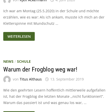
Ich war am Montag (25.5.2020) in der Schule und möchte
erzählen, wie es war: Als ich ankam, musste ich mich an der
Kletterspinne mit Mundschutz …
NEUSTART!
WEITERLESEN
ABER
WIE
FÜHLT
ES
SICH
AN?
NEWS
/
SCHULE
Warum der Frogblog weg war!
von
Titus Althaus
13. September 2019
Wie den geehrten Lesern hoffentlich mittlerweile aufgefallen
ist, hat der Frogblog die letzten Monate ,,nicht funktioniert“.
Warum das passiert ist und was genau los war, …