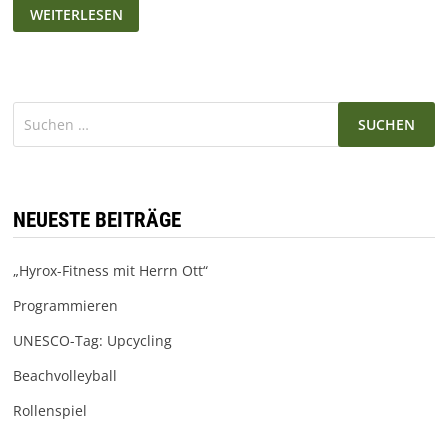
WARUM
WEITERLESEN
DER
FROGBLOG
WEG
WAR!
Suchen
nach:
NEUESTE BEITRÄGE
„Hyrox-Fitness mit Herrn Ott“
Programmieren
UNESCO-Tag: Upcycling
Beachvolleyball
Rollenspiel