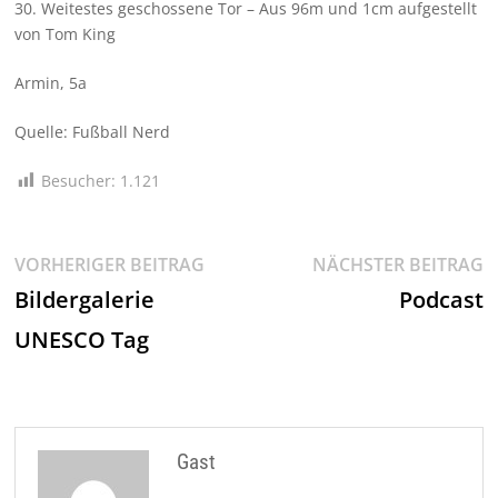
30. Weitestes geschossene Tor – Aus 96m und 1cm aufgestellt
von Tom King
Armin, 5a
Quelle: Fußball Nerd
Besucher:
1.121
Beitragsnavigation
Vorheriger
N
VORHERIGER BEITRAG
NÄCHSTER BEITRAG
Beitrag:
Be
Bildergalerie
Podcast
UNESCO Tag
Gast