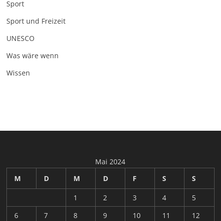
Sport
Sport und Freizeit
UNESCO
Was wäre wenn
Wissen
Mai 2024
M
D
M
D
F
S
S
1
2
3
4
5
6
7
8
9
10
11
12