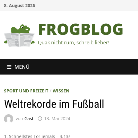
Zum
8. August 2026
Inhalt
springen
FROGBLOG
Quak nicht rum, schreib lieber!
MENÜ
SPORT UND FREIZEIT
/
WISSEN
Weltrekorde im Fußball
von
Gast
13. Mai 2024
1. Schnellstes Tor jemals – 3,13s