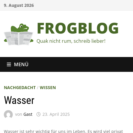
Zum
9. August 2026
Inhalt
springen
FROGBLOG
Quak nicht rum, schreib lieber!
MENÜ
NACHGEDACHT
/
WISSEN
Wasser
von
Gast
23. April 2025
Wasser ist sehr wichtig für uns im Leben. Es wird viel privat