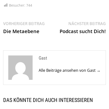
Besucher:
744
Beitragsnavigation
Vorheriger
N
VORHERIGER BEITRAG
NÄCHSTER BEITRAG
Beitrag:
Be
Die Metaebene
Podcast sucht Dich!
Gast
Alle Beiträge ansehen von Gast →
DAS KÖNNTE DICH AUCH INTERESSIEREN