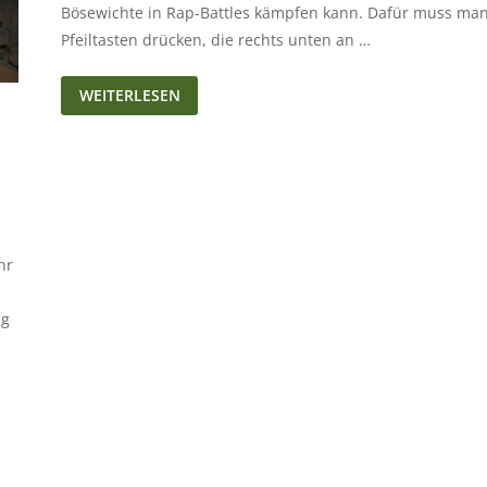
Bösewichte in Rap-Battles kämpfen kann. Dafür muss man
Pfeiltasten drücken, die rechts unten an …
FRIDAY
WEITERLESEN
NIGHT
FUNKIN‘
hr
ng