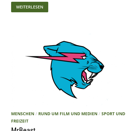
DER
WEITERLESEN
BLOBFISCH
IST
MEIN
BRO
MENSCHEN
/
RUND UM FILM UND MEDIEN
/
SPORT UND
FREIZEIT
MrBeast