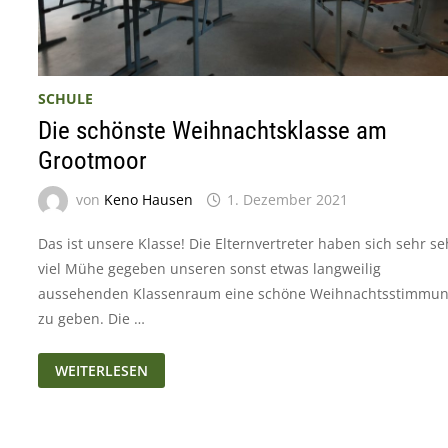
SCHULE
Die schönste Weihnachtsklasse am
Grootmoor
von
Keno Hausen
1. Dezember 2021
Das ist unsere Klasse! Die Elternvertreter haben sich sehr se
viel Mühe gegeben unseren sonst etwas langweilig
aussehenden Klassenraum eine schöne Weihnachtsstimmu
zu geben. Die …
DIE
WEITERLESEN
SCHÖNSTE
WEIHNACHTSKLASSE
AM
GROOTMOOR