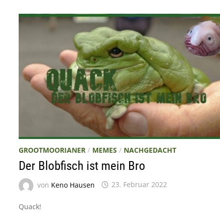
IM
SUPERMARKT
FINDEST
GROOTMOORIANER
/
MEMES
/
NACHGEDACHT
Der Blobfisch ist mein Bro
von
Keno Hausen
23. Februar 2022
Quack!