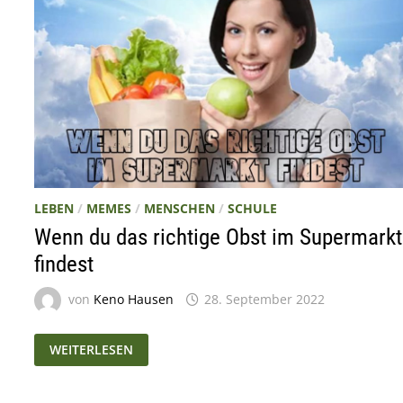
LEBEN
/
MEMES
/
MENSCHEN
/
SCHULE
Wenn du das richtige Obst im Supermarkt
findest
von
Keno Hausen
28. September 2022
WENN
WEITERLESEN
DU
DAS
RICHTIGE
OBST