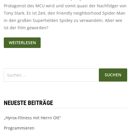
Protagonist des MCU wird und somit quasi der Nachfolger von
Tony Stark. Es ist Zeit, den Friendly neighborhood Spider-Man
in den großen Superhelden Spidey zu verwandeln. Aber wie
ist der Film geworden?
SPIDER-
WEITERLESEN
MAN:
FAR
FROM
HOME
–
REVIEW/KRITIK
Suchen
nach:
NEUESTE BEITRÄGE
„Hyrox-Fitness mit Herrn Ott“
Programmieren