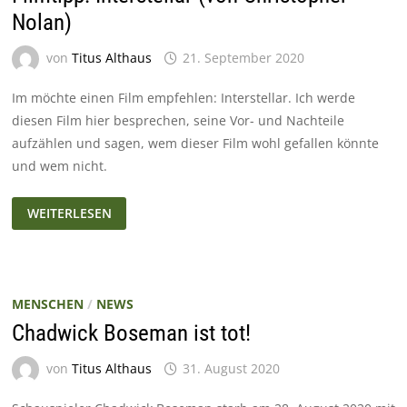
Nolan)
von
Titus Althaus
21. September 2020
Im möchte einen Film empfehlen: Interstellar. Ich werde
diesen Film hier besprechen, seine Vor- und Nachteile
aufzählen und sagen, wem dieser Film wohl gefallen könnte
und wem nicht.
FILMTIPP:
WEITERLESEN
INTERSTELLAR
(VON
CHRISTOPHER
NOLAN)
MENSCHEN
/
NEWS
Chadwick Boseman ist tot!
von
Titus Althaus
31. August 2020