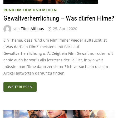
RUND UM FILM UND MEDIEN
Gewaltverherrlichung – Was dürfen Filme?
von
Titus Althaus
25. April 2020
Ein Thema, dass rund um Film immer wieder auftaucht ist
,,Was darf ein Film?“ meistens mit Blick auf
Gewaltverherrlichung u. Ä. Zeigt ein Film Gewalt nur oder ruft
er sie auch hervor? Falls letzteres der Fall ist, in wie weit
müsste man Filme dann zensieren? Ich versuche in diesem
Artikel antworten darauf zu finden.
GEWALTVERHERRLICHUNG
WEITERLESEN
–
WAS
DÜRFEN
FILME?