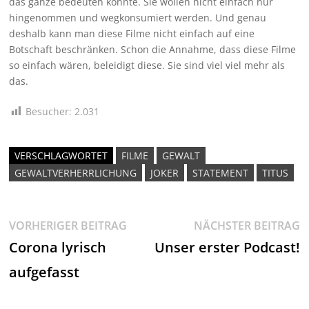
das ganze bedeuten könnte. Sie wollen nicht einfach nur
hingenommen und wegkonsumiert werden. Und genau
deshalb kann man diese Filme nicht einfach auf eine
Botschaft beschränken. Schon die Annahme, dass diese Filme
so einfach wären, beleidigt diese. Sie sind viel viel mehr als
das.
Besucher:
2.031
VERSCHLAGWORTET
FILME
GEWALT
GEWALTVERHERRLICHUNG
JOKER
STATEMENT
TITUS
Beitragsnavigation
Vorheriger
N
VORHERIGER BEITRAG
NÄCHSTER BEITRAG
Beitrag:
Be
Corona lyrisch
Unser erster Podcast!
aufgefasst