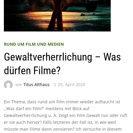
RUND UM FILM UND MEDIEN
Gewaltverherrlichung – Was
dürfen Filme?
von
Titus Althaus
25. April 2020
Ein Thema, dass rund um Film immer wieder auftaucht ist
,,Was darf ein Film?“ meistens mit Blick auf
Gewaltverherrlichung u. Ä. Zeigt ein Film Gewalt nur oder ruft
er sie auch hervor? Falls letzteres der Fall ist, in wie weit
müsste man Filme dann zensieren? Ich versuche in diesem