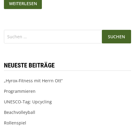
SPIDER-
WEITERLESEN
MAN:
FAR
FROM
HOME
–
REVIEW/KRITIK
Suchen
nach:
NEUESTE BEITRÄGE
„Hyrox-Fitness mit Herrn Ott“
Programmieren
UNESCO-Tag: Upcycling
Beachvolleyball
Rollenspiel