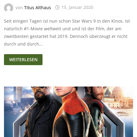
von
Titus Althaus
15. Januar 2020
Seit einigen Tagen ist nun schon Star Wars 9 in den Kinos. Ist
natürlich #1-Movie weltweit und und ist der Film, der am
zweitbesten gestartet hat 2019. Dennoch überzeugt er nicht
durch und durch…
STAR
WEITERLESEN
WARS
IX:
DER
AUFSTIEG
SKYWALKERS
–
REVIEW/KRITIK
(OHNE
SPOILER!!!)