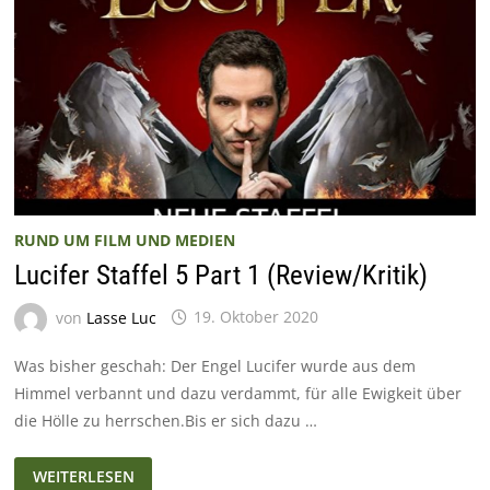
RUND UM FILM UND MEDIEN
Lucifer Staffel 5 Part 1 (Review/Kritik)
von
Lasse Luc
19. Oktober 2020
Was bisher geschah: Der Engel Lucifer wurde aus dem
Himmel verbannt und dazu verdammt, für alle Ewigkeit über
die Hölle zu herrschen.Bis er sich dazu …
LUCIFER
WEITERLESEN
STAFFEL