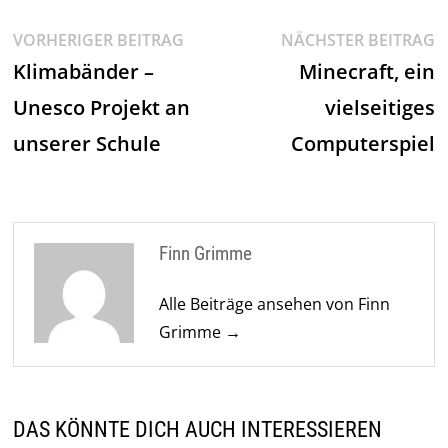
Beitragsnavigation
Vorheriger
N
VORHERIGER BEITRAG
NÄCHSTER BEITRAG
Beitrag:
Be
Klimabänder –
Minecraft, ein
Unesco Projekt an
vielseitiges
unserer Schule
Computerspiel
Finn Grimme
Alle Beiträge ansehen von Finn
Grimme →
DAS KÖNNTE DICH AUCH INTERESSIEREN