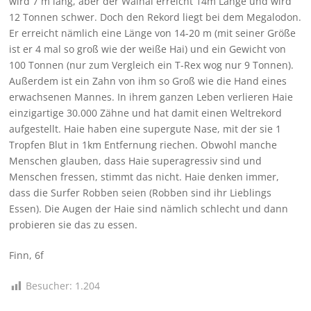
wird 7 m lang, aber der Walhai erreicht 14m Länge und wird
12 Tonnen schwer. Doch den Rekord liegt bei dem Megalodon.
Er erreicht nämlich eine Länge von 14-20 m (mit seiner Größe
ist er 4 mal so groß wie der weiße Hai) und ein Gewicht von
100 Tonnen (nur zum Vergleich ein T-Rex wog nur 9 Tonnen).
Außerdem ist ein Zahn von ihm so Groß wie die Hand eines
erwachsenen Mannes. In ihrem ganzen Leben verlieren Haie
einzigartige 30.000 Zähne und hat damit einen Weltrekord
aufgestellt. Haie haben eine supergute Nase, mit der sie 1
Tropfen Blut in 1km Entfernung riechen. Obwohl manche
Menschen glauben, dass Haie superagressiv sind und
Menschen fressen, stimmt das nicht. Haie denken immer,
dass die Surfer Robben seien (Robben sind ihr Lieblings
Essen). Die Augen der Haie sind nämlich schlecht und dann
probieren sie das zu essen.
Finn, 6f
Besucher:
1.204