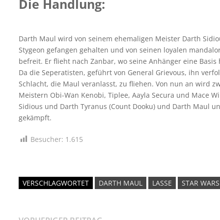
Die Handlung:
Darth Maul wird von seinem ehemaligen Meister Darth Sidi
Stygeon gefangen gehalten und von seinen loyalen mandal
befreit. Er flieht nach Zanbar, wo seine Anhänger eine Basis
Da die Seperatisten, geführt von General Grievous, ihn verfo
Schlacht, die Maul veranlasst, zu fliehen. Von nun an wird z
Meistern Obi-Wan Kenobi, Tiplee, Aayla Secura und Mace Wi
Sidious und Darth Tyranus (Count Dooku) und Darth Maul u
gekämpft.
Besucher:
1.615
VERSCHLAGWORTET
DARTH MAUL
LASSE
STAR WARS
Vorheriger