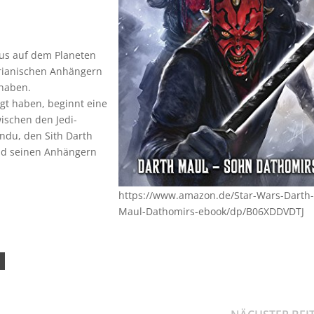
ous auf dem Planeten
orianischen Anhängern
 haben.
lgt haben, beginnt eine
wischen den Jedi-
ndu, den Sith Darth
nd seinen Anhängern
https://www.amazon.de/Star-Wars-Darth-
Maul-Dathomirs-ebook/dp/B06XDDVDTJ