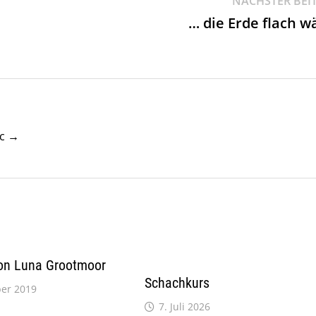
NÄCHSTER BEI
… die Erde flach w
uc →
on Luna Grootmoor
Schachkurs
er 2019
7. Juli 2026