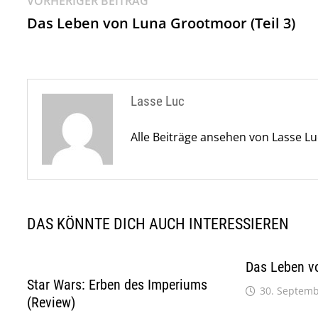
Beitragsnavigation
VORHERIGER BEITRAG
Beitrag:
Das Leben von Luna Grootmoor (Teil 3)
Lasse Luc
Alle Beiträge ansehen von Lasse L
DAS KÖNNTE DICH AUCH INTERESSIEREN
Das Leben v
Star Wars: Erben des Imperiums
30. Septemb
(Review)