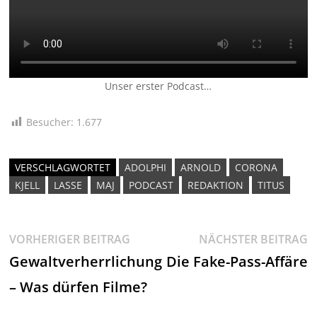
Unser erster Podcast…
Besucher:
1.677
VERSCHLAGWORTET
ADOLPHI
ARNOLD
CORONA
KJELL
LASSE
MAJ
PODCAST
REDAKTION
TITUS
Beitragsnavigation
Vorheriger
N
VORHERIGER BEITRAG
NÄCHSTER BEITRAG
Beitrag:
Be
Gewaltverherrlichung
Die Fake-Pass-Affäre
– Was dürfen Filme?