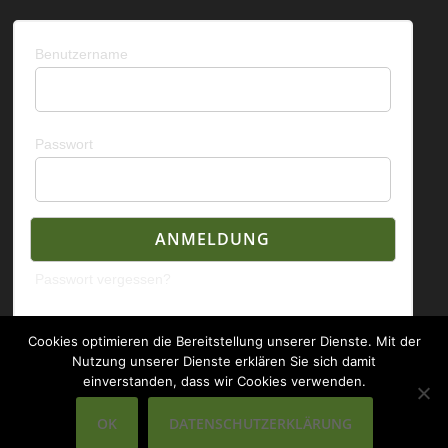
Benutzername
Passwort
Passwort vergessen?
Cookies optimieren die Bereitstellung unserer Dienste. Mit der
Nutzung unserer Dienste erklären Sie sich damit
einverstanden, dass wir Cookies verwenden.
(c) 2019 Gymnasium Grootmoor Mit Stolz präsentiert
OK
DATENSCHUTZERKLÄRUNG
von
WordPress
und
Bam
.