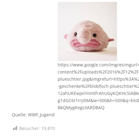
https://www.google.com/imgresimgur
content%2Fuploads%2F2016%2F12%2Fb
plueschtier.jpg&imgrefurl=https%3A%
-geschenke%2Fblobfisch-plueschtier
12ahUKEwjeiYiImtfrAhUGyKQKHc5lAB
g1dGC6I1rrjI0M&w=500&h=500&q=blob
BkQMygKegUIARDBAQ
Quelle: WWF_Jugend
Besucher:
19.870