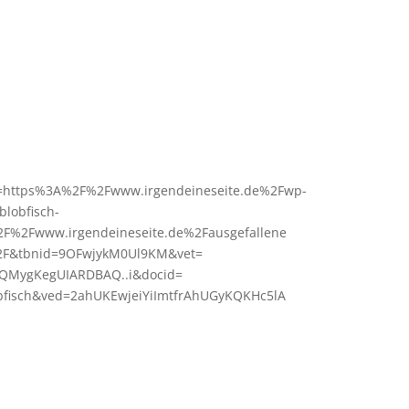
l=https%3A%2F%2Fwww.irgendeineseite.de%2Fwp-
lobfisch-
2F%2Fwww.irgendeineseite.de%2Fausgefallene
%2F&tbnid=9OFwjykM0Ul9KM&vet=
kQMygKegUIARDBAQ..i&docid=
fisch&ved=2ahUKEwjeiYiImtfrAhUGyKQKHc5lA