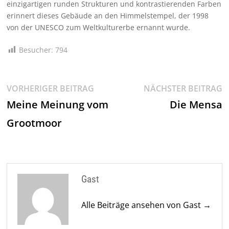
einzigartigen runden Strukturen und kontrastierenden Farben
erinnert dieses Gebäude an den Himmelstempel, der 1998
von der UNESCO zum Weltkulturerbe ernannt wurde.
Besucher:
794
Beitragsnavigation
Vorheriger
N
VORHERIGER BEITRAG
NÄCHSTER BEITRAG
Beitrag:
Be
Meine Meinung vom
Die Mensa
Grootmoor
Gast
Alle Beiträge ansehen von Gast →