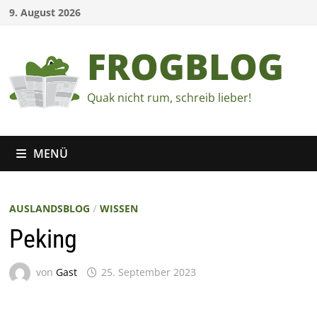
Zum
9. August 2026
Inhalt
springen
FROGBLOG
Quak nicht rum, schreib lieber!
MENÜ
AUSLANDSBLOG
/
WISSEN
Peking
von
Gast
25. September 2023