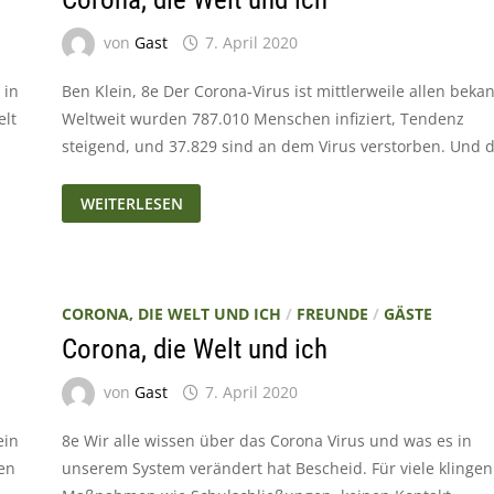
von
Gast
7. April 2020
 in
Ben Klein, 8e Der Corona-Virus ist mittlerweile allen bekan
elt
Weltweit wurden 787.010 Menschen infiziert, Tendenz
steigend, und 37.829 sind an dem Virus verstorben. Und d
CORONA,
WEITERLESEN
DIE
WELT
UND
ICH
CORONA, DIE WELT UND ICH
/
FREUNDE
/
GÄSTE
Corona, die Welt und ich
von
Gast
7. April 2020
ein
8e Wir alle wissen über das Corona Virus und was es in
en
unserem System verändert hat Bescheid. Für viele klingen