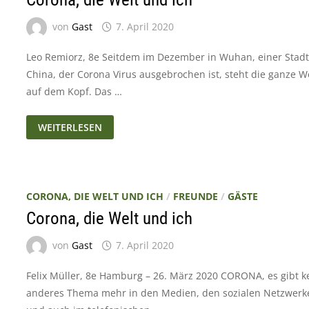
von
Gast
7. April 2020
Leo Remiorz, 8e Seitdem im Dezember in Wuhan, einer Stadt
China, der Corona Virus ausgebrochen ist, steht die ganze W
auf dem Kopf. Das …
CORONA,
WEITERLESEN
DIE
WELT
UND
ICH
CORONA, DIE WELT UND ICH
/
FREUNDE
/
GÄSTE
Corona, die Welt und ich
von
Gast
7. April 2020
Felix Müller, 8e Hamburg – 26. März 2020 CORONA, es gibt k
anderes Thema mehr in den Medien, den sozialen Netzwerk