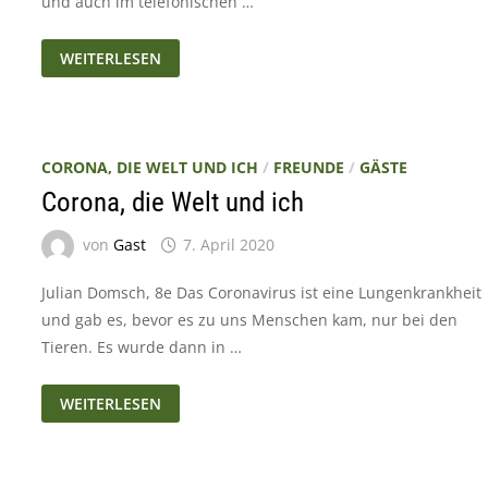
und auch im telefonischen …
CORONA,
WEITERLESEN
DIE
WELT
UND
ICH
CORONA, DIE WELT UND ICH
/
FREUNDE
/
GÄSTE
Corona, die Welt und ich
von
Gast
7. April 2020
Julian Domsch, 8e Das Coronavirus ist eine Lungenkrankheit
und gab es, bevor es zu uns Menschen kam, nur bei den
Tieren. Es wurde dann in …
CORONA,
WEITERLESEN
DIE
WELT
UND
ICH