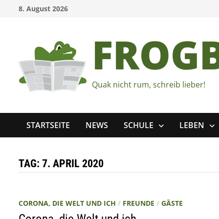
Zum
8. August 2026
Inhalt
springen
FROG
Quak nicht rum, schreib lieber!
STARTSEITE
NEWS
SCHULE
LEBEN
TAG:
7. APRIL 2020
CORONA, DIE WELT UND ICH
/
FREUNDE
/
GÄSTE
Corona, die Welt und ich