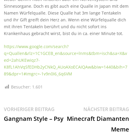
Sinnesorgane. Doch es gibt auch eine Qualle in Japan mit dem
Namen Würfelqualle. Diese Qualle hat 3m lange Tentakeln
und ihr Gift greift dein Herz an. Wenn eine Würfelqualle dich
mit ihren Tentakeln berührt und du nicht sofort ins
Krankenhaus gebracht wirst, bist du in ca. einer Minute tot.
https://www.google.com/search?
q=Quallen&rlz=1C1GCEB_en&source=lnms&tbm=isch&sa=X&v
ed=2ahUKEwiqz7-
K8fL1AhVqSfEDHb2yCNkQ_AUoAXoECAIQAw&biw=1440&bih=7
89&dpr=1#imgrc=-1v9n0I6_6q6VM
Besucher:
1.601
Beitragsnavigation
Vorheriger
N
VORHERIGER BEITRAG
NÄCHSTER BEITRAG
Beitrag:
Be
Gangnam Style – Psy
Minecraft Diamanten
Meme