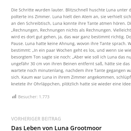
Die Schritte wurden lauter. Blitzschnell huschte Luna unter
polterte ins Zimmer. Luna hielt den Atem an, sie verhielt s
an den Schreibtisch, Luna konnte ihre Tante atmen hören. D
„Rechnungen, Rechnungen nichts als Rechnungen. Vielleicht h
wird es dort gut gehen, ja, das war ganz bestimmt richtig. D
Pause. Luna hatte keine Ahnung, wovon ihre Tante sprach. W
bestimmt: „In ein paar Wochen geht es los, und wenn sie wie
besorgtem Ton sagte sie noch: „Aber wie soll ich Luna das n
ungefähr 30 cm von ihren Beinen entfernt saß, hätte sie das 
wartete noch minutenlang, nachdem ihre Tante gegangen war
sich. Kaum war Luna in ihrem Zimmer angekommen, schlüpfte
knetete ihr Ohrläppchen, plötzlich hatte sie wieder eine Idee
Besucher:
1.773
Beitragsnavigation
Vorheriger
VORHERIGER BEITRAG
Beitrag:
Das Leben von Luna Grootmoor