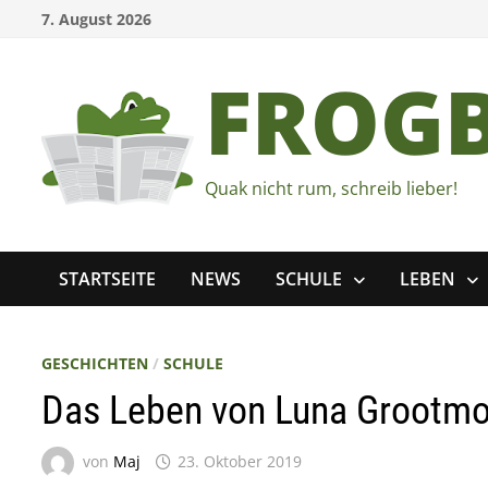
Zum
7. August 2026
Inhalt
springen
FROG
Quak nicht rum, schreib lieber!
STARTSEITE
NEWS
SCHULE
LEBEN
GESCHICHTEN
/
SCHULE
Das Leben von Luna Grootmoo
von
Maj
23. Oktober 2019