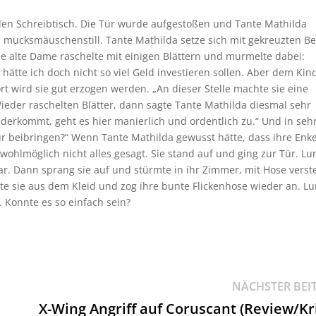
 den Schreibtisch. Die Tür wurde aufgestoßen und Tante Mathilda
ich mucksmäuschenstill. Tante Mathilda setze sich mit gekreuzten B
ie alte Dame raschelte mit einigen Blättern und murmelte dabei:
ätte ich doch nicht so viel Geld investieren sollen. Aber dem Kin
ort wird sie gut erzogen werden. „An dieser Stelle machte sie eine
ieder raschelten Blätter, dann sagte Tante Mathilda diesmal sehr
derkommt, geht es hier manierlich und ordentlich zu.“ Und in seh
ur beibringen?“ Wenn Tante Mathilda gewusst hätte, dass ihre Enke
wohlmöglich nicht alles gesagt. Sie stand auf und ging zur Tür. Lu
. Dann sprang sie auf und stürmte in ihr Zimmer, mit Hose verst
 sie aus dem Kleid und zog ihre bunte Flickenhose wieder an. L
. Konnte es so einfach sein?
NÄCHSTER BEI
X-Wing Angriff auf Coruscant (Review/Kri