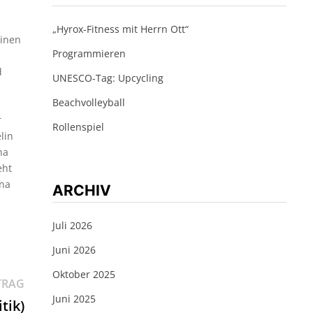
„Hyrox-Fitness mit Herrn Ott“
einen
Programmieren
d
UNESCO-Tag: Upcycling
Beachvolleyball
r
Rollenspiel
lin
na
eht
una
ARCHIV
Juli 2026
Juni 2026
Oktober 2025
Nächster
TRAG
Juni 2025
Beitrag:
tik)