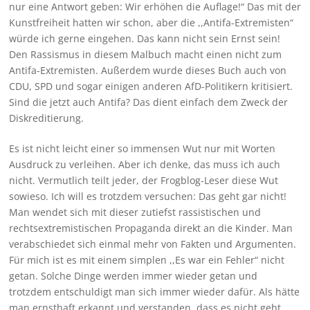
nur eine Antwort geben: Wir erhöhen die Auflage!“ Das mit der
Kunstfreiheit hatten wir schon, aber die ,,Antifa-Extremisten“
würde ich gerne eingehen. Das kann nicht sein Ernst sein!
Den Rassismus in diesem Malbuch macht einen nicht zum
Antifa-Extremisten. Außerdem wurde dieses Buch auch von
CDU, SPD und sogar einigen anderen AfD-Politikern kritisiert.
Sind die jetzt auch Antifa? Das dient einfach dem Zweck der
Diskreditierung.
Es ist nicht leicht einer so immensen Wut nur mit Worten
Ausdruck zu verleihen. Aber ich denke, das muss ich auch
nicht. Vermutlich teilt jeder, der Frogblog-Leser diese Wut
sowieso. Ich will es trotzdem versuchen: Das geht gar nicht!
Man wendet sich mit dieser zutiefst rassistischen und
rechtsextremistischen Propaganda direkt an die Kinder. Man
verabschiedet sich einmal mehr von Fakten und Argumenten.
Für mich ist es mit einem simplen ,,Es war ein Fehler“ nicht
getan. Solche Dinge werden immer wieder getan und
trotzdem entschuldigt man sich immer wieder dafür. Als hätte
man ernsthaft erkannt und verstanden, dass es nicht geht