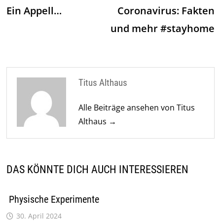
Beitrag:
Be
Ein Appell…
Coronavirus: Fakten
und mehr #stayhome
Titus Althaus
Alle Beiträge ansehen von Titus
Althaus →
DAS KÖNNTE DICH AUCH INTERESSIEREN
Physische Experimente
30. April 2024