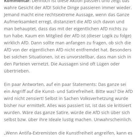
Kommentar:
Dennoch ist diese Aktion passiert und zeigt das
wahre Gesicht der AfD! Solche Dinge passieren immer wieder.
Jemand macht eine rechtsextreme Aussage, wenn das Ganze
Aufmerksamkeit erregt, distanziert die AfD sich davon und
man behauptet, dass das mit der eigentlichen AfD nichts zu
tun habe. Kaum ein Mitglied der AfD ist (dieser Logik zu folge)
wirklich AfD. Dann sollte man anfangen zu fragen, ob sich die
AfD von der eigentlichen AfD nicht entfremdet hat. Besonders
bei solchen Situationen, ist es unvorstellbar, dass man sich in
den Parteien vernetzt. Die Aussagen sind oft Lügen oder
übertrieben.
Ein paar Antworten, auf ein paar Statements: Das ganze sei
ein Angriff auf die Kunst- und Satirefreiheit. Bitte was? Die AfD
wird nicht zensiert! Selbst in Sachen Volksverhetzung wurde
bisher nur ermittelt. Alles was passiert ist, ist das sie kritisiert
wurden. Wäre das ganze Satire, würde die AfD sich über sich
selbst bzw. über ihre Ideale lustig machen. Unwahrscheinlich.
„Wenn Antifa-Extremisten die Kunstfreiheit angreifen, kann es