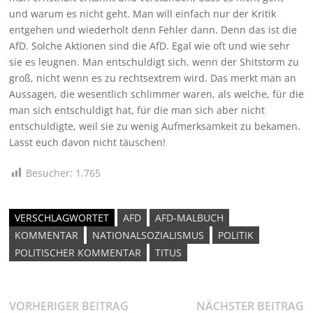
und warum es nicht geht. Man will einfach nur der Kritik
entgehen und wiederholt denn Fehler dann. Denn das ist die
AfD. Solche Aktionen sind die AfD. Egal wie oft und wie sehr
sie es leugnen. Man entschuldigt sich, wenn der Shitstorm zu
groß, nicht wenn es zu rechtsextrem wird. Das merkt man an
Aussagen, die wesentlich schlimmer waren, als welche, für die
man sich entschuldigt hat, für die man sich aber nicht
entschuldigte, weil sie zu wenig Aufmerksamkeit zu bekamen.
Lasst euch davon nicht täuschen!
Besucher:
1.765
VERSCHLAGWORTET
AFD
AFD-MALBUCH
KOMMENTAR
NATIONALSOZIALISMUS
POLITIK
POLITISCHER KOMMENTAR
TITUS
Beitragsnavigation
Vorheriger
N
VORHERIGER BEITRAG
NÄCHSTER BEITRAG