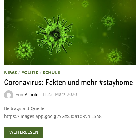
NEWS
/
POLITIK
/
SCHULE
Coronavirus: Fakten und mehr #stayhome
von
Arnold
23. März 2020
Beitragsbild Quelle:
https://images.app.goo.gl/YGXx3da1qRvhiLSn8
CORONAVIRUS:
WEITERLESEN
FAKTEN
UND