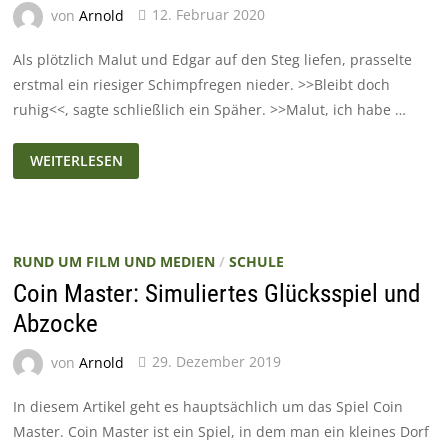
von
Arnold
12. Februar 2020
Als plötzlich Malut und Edgar auf den Steg liefen, prasselte
erstmal ein riesiger Schimpfregen nieder. >>Bleibt doch
ruhig<<, sagte schließlich ein Späher. >>Malut, ich habe …
DAS
WEITERLESEN
GRÜNE
SCHEUSAL
(PT.
2)
RUND UM FILM UND MEDIEN
/
SCHULE
Coin Master: Simuliertes Glücksspiel und
Abzocke
von
Arnold
29. Dezember 2019
In diesem Artikel geht es hauptsächlich um das Spiel Coin
Master. Coin Master ist ein Spiel, in dem man ein kleines Dorf