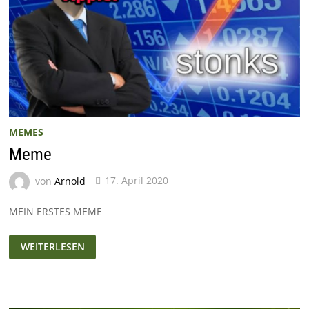
MEMES
Meme
von
Arnold
17. April 2020
MEIN ERSTES MEME
MEME
WEITERLESEN