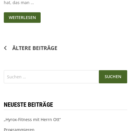
hat, das man …
COIN
WEITERLESEN
MASTER:
SIMULIERTES
GLÜCKSSPIEL
UND
ABZOCKE
Beitragsnavigation
ÄLTERE BEITRÄGE
Suchen
nach:
NEUESTE BEITRÄGE
„Hyrox-Fitness mit Herrn Ott“
Programmieren