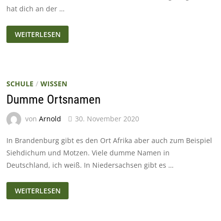
hat dich an der …
CORONAZEIT:
WEITERLESEN
INTERVIEW
MIT
KJELL
UND
MAJ
AUS
DEM
SCHULE
/
WISSEN
FROGBLOG
Dumme Ortsnamen
von
Arnold
30. November 2020
In Brandenburg gibt es den Ort Afrika aber auch zum Beispiel
Siehdichum und Motzen. Viele dumme Namen in
Deutschland, ich weiß. In Niedersachsen gibt es …
DUMME
WEITERLESEN
ORTSNAMEN