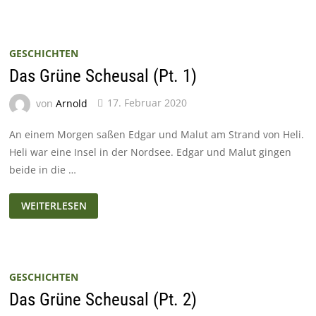
MEHR
#STAYHOME
GESCHICHTEN
Das Grüne Scheusal (Pt. 1)
von
Arnold
17. Februar 2020
An einem Morgen saßen Edgar und Malut am Strand von Heli.
Heli war eine Insel in der Nordsee. Edgar und Malut gingen
beide in die …
DAS
WEITERLESEN
GRÜNE
SCHEUSAL
(PT.
1)
GESCHICHTEN
Das Grüne Scheusal (Pt. 2)