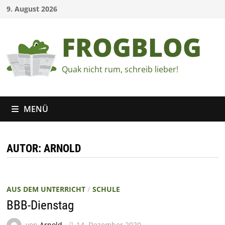
Zum
9. August 2026
Inhalt
springen
FROGBLOG
Quak nicht rum, schreib lieber!
MENÜ
AUTOR:
ARNOLD
AUS DEM UNTERRICHT
/
SCHULE
BBB-Dienstag
von
Arnold
14. Dezember 2020