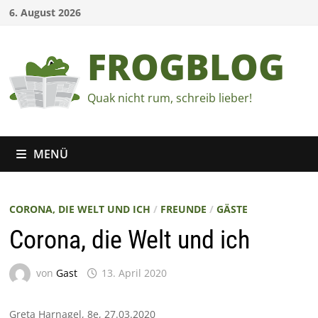
Zum
6. August 2026
Inhalt
springen
FROGBLOG
Quak nicht rum, schreib lieber!
MENÜ
CORONA, DIE WELT UND ICH
/
FREUNDE
/
GÄSTE
Corona, die Welt und ich
von
Gast
13. April 2020
Greta Harnagel, 8e, 27.03.2020